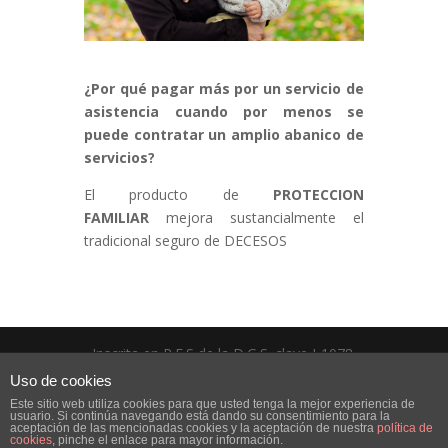
¿Por qué pagar más por un servicio de
asistencia cuando por menos se
puede contratar un amplio abanico de
servicios?
El producto de
PROTECCION
FAMILIAR
mejora sustancialmente el
tradicional seguro de DECESOS
Inscrita en R.E.S de la D.G.S. clave J-1078.
Concertado seguro de R.C. y constituida
Uso de cookies
garantía, art. 16 Ley 9/1992 de 30 de Abril
Este sitio web utiliza cookies para que usted tenga la mejor experiencia de
usuario. Si continúa navegando está dando su consentimiento para la
LERS MEDIADORES, S.L. C.I.F: B03791134 -
aceptación de las mencionadas cookies y la aceptación de nuestra
política de
cookies
, pinche el enlace para mayor información.
Copyright 2011-2015 -
Aviso Legal