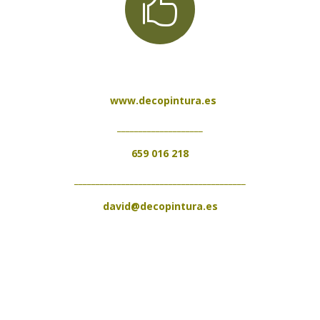

www.decopintura.es
____________________
659 016 218
________________________________________
david@decopintura.es